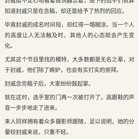
封戚挺不走心地看着提词器念着，底下的选手们就算
知道封戚只是在念稿，却还是给予了热烈的回应。
毕竟封戚的成名时间短，却红得一塌糊涂。当一个人
的高度让人无法触及时，其他人的心态就会产生变
化。
尤其这个节目里找的模特，大多数都是无名之辈，对
于封戚，他们除了嫉妒，也会有实打实的崇拜。
封戚念完稿子后，大家纷纷鼓起掌。
就在这时，选手室的门再一次被打开了，高跟鞋的声
音一步步地走了进来。
来人同样拥有着众多摄影师跟随，足以说明，她的分
量较封戚来说，只重不轻。