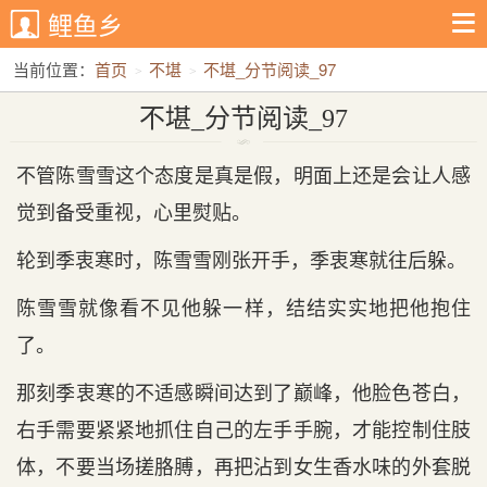
鲤鱼乡
当前位置：
首页
不堪
不堪_分节阅读_97
不堪_分节阅读_97
不管陈雪雪这个态度是真是假，明面上还是会让人感
觉到备受重视，心里熨贴。
轮到季衷寒时，陈雪雪刚张开手，季衷寒就往后躲。
陈雪雪就像看不见他躲一样，结结实实地把他抱住
了。
那刻季衷寒的不适感瞬间达到了巅峰，他脸色苍白，
右手需要紧紧地抓住自己的左手手腕，才能控制住肢
体，不要当场搓胳膊，再把沾到女生香水味的外套脱