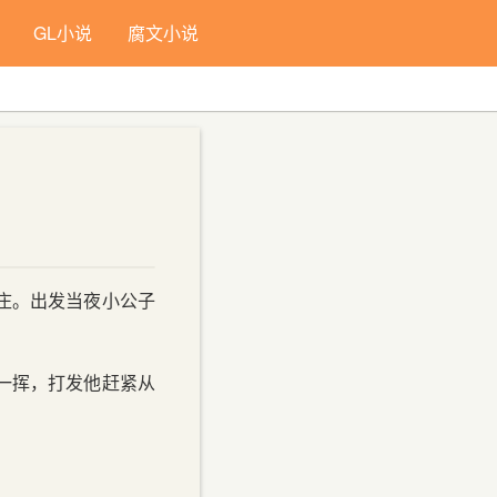
GL小说
腐文小说
字号：
小
中
大
默认
庄。出发当夜小公子
一挥，打发他赶紧从