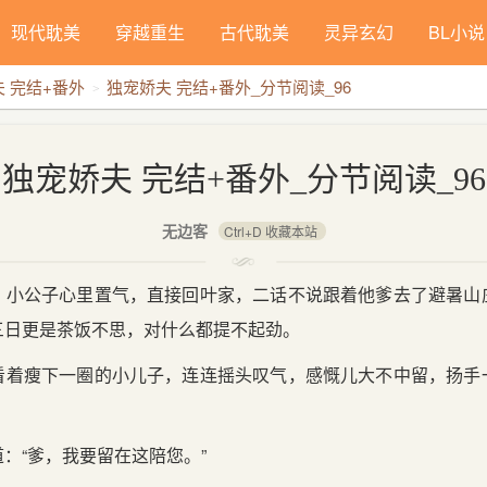
现代耽美
穿越重生
古代耽美
灵异玄幻
BL小说
 完结+番外
独宠娇夫 完结+番外_分节阅读_96
背景：
独宠娇夫 完结+番外_分节阅读_96
无边客
Ctrl+D 收藏本站
，小公子心里置气，直接回叶家，二话不说跟着他爹去了避暑山
三日更是茶饭不思，对什么都提不起劲。
看着瘦下一圈的小儿子，连连摇头叹气，感慨儿大不中留，扬手
：“爹，我要留在这陪您。”