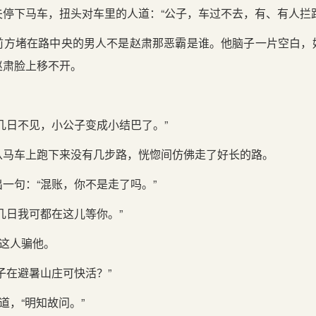
停下马车，扭头对车里的人道：“公子，车过不去，有、有人拦路
前方堵在路中央的男人不是赵肃那恶霸是谁。他脑子一片空白，
赵肃脸上移不开。
几日不见，小公子变成小结巴了。”
从马车上跑下来没有几步路，恍惚间仿佛走了好长的路。
一句：“混账，你不是走了吗。”
几日我可都在这儿等你。”
”这人骗他。
子在避暑山庄可快活？”
道，“明知故问。”