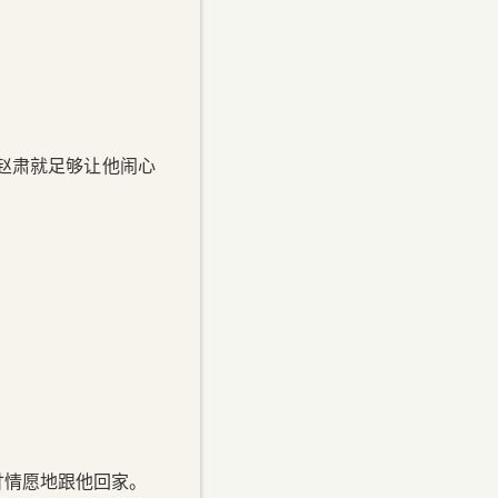
赵肃就足够让他闹心
甘情愿地跟他回家。