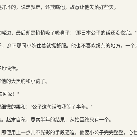
他好坏的，说走就走，还欺瞒他，故意让他失落好些天。
嘴边，最后却是悄悄吸了吸鼻子：“那日本公子的话还没说完。”
子，乡下那间小院住着就挺舒服。他也不喜欢纷杂的地方，一个
下也快活。
有他的大黑豹和小豹子。
快回家！”
细微的柔和：“公子这句话教我等了半年。”
占。赵肃自私，思索半年的结果，从始至终只有一个。
，即便用上一点儿不光彩的手段逼迫，他要小公子完完整整，心