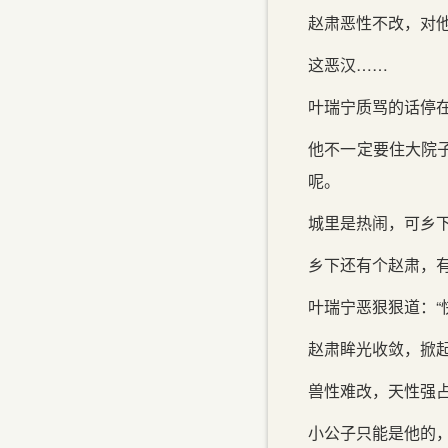
赵肃恶性不改，对
这恶汉……
叶瑞宁质骂的话停在
他不一定要住大院
呢。
城里是热闹，可乡
乡下还有个赵肃，
叶瑞宁恶狠狠道：“
赵肃眸光收敛，掀起
兽性难改，天性强
小公子只能是他的