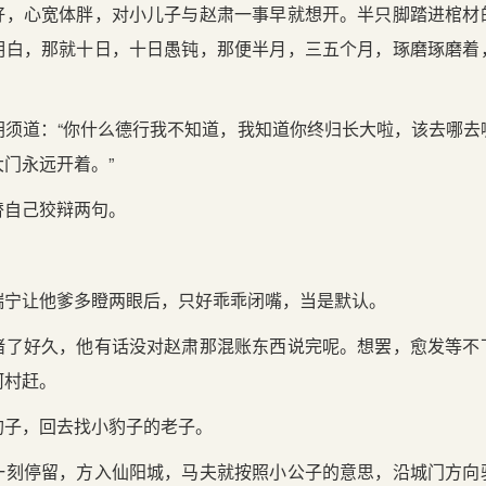
好，心宽体胖，对小儿子与赵肃一事早就想开。半只脚踏进棺材
明白，那就十日，十日愚钝，那便半月，三五个月，琢磨琢磨着
胡须道：“你什么德行我不知道，我知道你终归长大啦，该去哪去
门永远开着。”
替自己狡辩两句。
瑞宁让他爹多瞪两眼后，只好乖乖闭嘴，当是默认。
堵了好久，他有话没对赵肃那混账东西说完呢。想罢，愈发等不
河村赶。
豹子，回去找小豹子的老子。
一刻停留，方入仙阳城，马夫就按照小公子的意思，沿城门方向