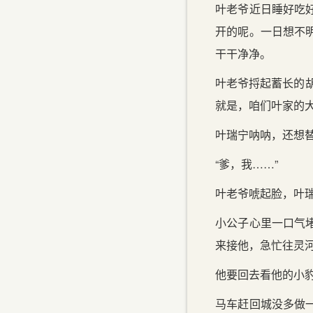
叶老爷近日睡好吃
开的呢。一日想不
干干净净。
叶老爷捋起蓄长的
就是，咱们叶家的大
叶瑞宁呐呐，还想
“爹，我……”
叶老爷唬起脸，叶
小公子心里一口气
来接他，急忙往灵
他要回去看他的小
马车赶回城没多做