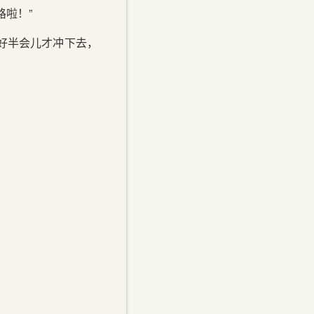
啦！”
好半会儿才冲下去，