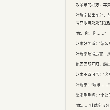
数余米的地方，车夫
叶瑞宁钻出车外，
两只眼睛死死锁在
“你、你，你……”
赵肃好笑道：“怎么
叶瑞宁喘得厉害，
他巴巴眨开眼，憋出
赵肃不置可否：“这
叶瑞宁：“混账……
赵肃咧咧嘴：“小公
“你……”叶瑞宁咬牙