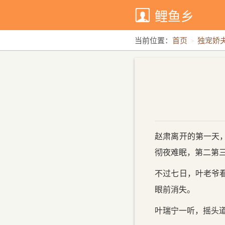
鲤鱼乡
当前位置：
首页
独宠娇夫
赵肃离开的第一天
彻夜难眠，第二第
不过七日，叶老爷
眼前消失。
叶瑞宁一听，摇头道