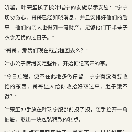
听罢，叶荣笙揉了揉叶瑞宁的发旋以示安慰：“宁宁
切勿伤心，哥哥已经知晓消息，并且安排好他们的后
事，他们的亲人也得到一笔财产，足够他们下半辈子
衣食无忧的过日子。”
“哥哥，那我们现在就启程回去么？”
叶小公子情绪安定些许，开始惦记离开的事。
“今日启程，便不在此地多做停留，宁宁有没有要收
拾的东西，哥哥让人给你收拾好取过来，肚子饿不
饿？”
叶荣笙伸手放在叶瑞宁腹部前摸了摸，随手拉开一角
抽屉，取出一块包装精致的糕点。