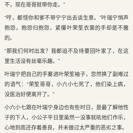
不，现在哥哥就带你走。”
“哼，都怪你和爹不带宁宁出去谈生意。”叶瑞宁悄声
抱怨，抱怨归抱怨，紧攥叶荣笙衣裳的手却是不撒
的。
“那我们何时出发？我都迫不及待要回叶家了，在这
里生活没有丝毫乐趣。”
叶瑞宁把自己的手塞进叶荣笙袖子，忽然换了副难过
的语气：“荣笙哥哥，小六小七死了，他们染上病，
没医治好便离开了。”
小六小七跟在叶瑞宁身边也有些时日，是最了解他性
子的下人，小公子平日里虽然一没事就吼他们作乐，
心地到底还存着善良，并未做过太严重的恶劣之事。