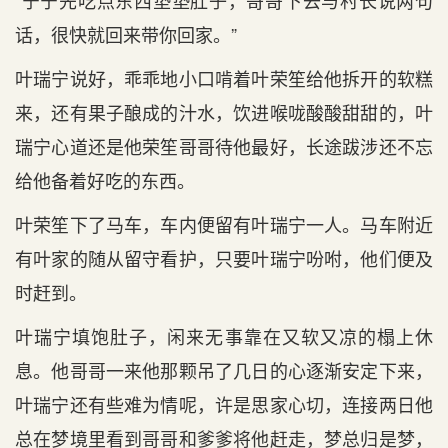
“宁宁先吃点东西垫垫肚子，哥哥下去与村长说两句
话，很快就回来带你回家。”
叶瑞宁说好，乖乖地小口啃着叶荣笙给他拆开的软糕
来，还有果子酿成的汁水，饮进喉咙酸酸甜甜的，叶
瑞宁心道还是他荣笙哥哥待他最好，长途跋涉还不忘
给他备着好吃的东西。
叶荣笙下了马车，车内便留有叶瑞宁一人。马车附近
有叶家的随从留守看护，只要叶瑞宁吩咐，他们便及
时赶到。
叶瑞宁填饱肚子，闲来无事靠在又软又凉的榻上休
息。他哥哥一来他那颗吊了几日的心逐渐安定下来，
叶瑞宁还有些难为情呢，许是思家心切，连接两日他
总在梦境里看到哥哥和爹爹将他赶走，梦总归是梦，