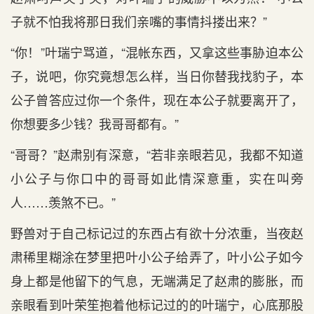
子就不怕我将那日我们亲嘴的事情抖搂出来？”
“你！”叶瑞宁骂道，“混帐东西，又拿这些事胁迫本公
子，说吧，你究竟想怎么样，当日你替我找豹子，本
公子曾答应过你一个条件，现在本公子就要离开了，
你想要多少钱？我哥哥都有。”
“哥哥？”赵肃别有深意，“若非亲眼若见，我都不知道
小公子与你口中的哥哥如此情深意重，实在叫旁
人……羡煞不已。”
野兽对于自己标记过的东西占有欲十分浓重，当夜赵
肃稀里糊涂在梦里把叶小公子给弄了，叶小公子如今
身上都是他留下的气息，无端满足了赵肃的膨胀，而
亲眼看到叶荣笙抱着他标记过的的叶瑞宁，心底那股