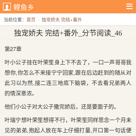
鲤鱼乡
当前位置：
首页
独宠娇夫 完结+番外
独宠娇夫 完结+番外_分节阅读_46
独宠娇夫 完结+番外_分节阅读_46
第27章
叶小公子挂在叶荣笙身上下不去了，一口一声哥哥我
想你,你怎么不来接宁宁回家,跟在后边赶到的随从对
此习以为然,接二连三地底下脑袋，不去看兄弟两人
的情深意浓。
他们小公子对大公子撒完娇后，还是要面子的。
叶瑞宁想叶荣笙想得不行，叶荣笙同样思念一个月未
见的弟弟,抱起人放在车上仔细打量,开口第一句话便