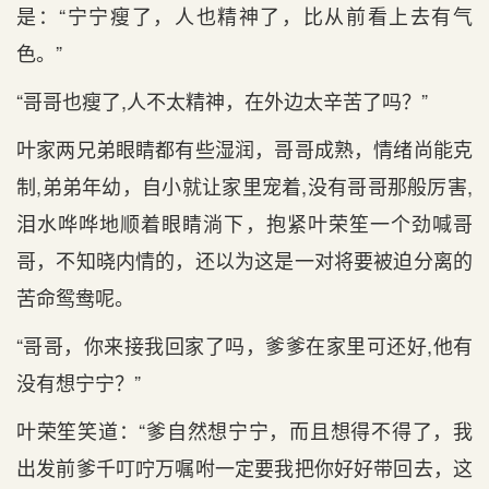
是：“宁宁瘦了，人也精神了，比从前看上去有气
色。”
“哥哥也瘦了,人不太精神，在外边太辛苦了吗？”
叶家两兄弟眼睛都有些湿润，哥哥成熟，情绪尚能克
制,弟弟年幼，自小就让家里宠着,没有哥哥那般厉害,
泪水哗哗地顺着眼睛淌下，抱紧叶荣笙一个劲喊哥
哥，不知晓内情的，还以为这是一对将要被迫分离的
苦命鸳鸯呢。
“哥哥，你来接我回家了吗，爹爹在家里可还好,他有
没有想宁宁？”
叶荣笙笑道：“爹自然想宁宁，而且想得不得了，我
出发前爹千叮咛万嘱咐一定要我把你好好带回去，这