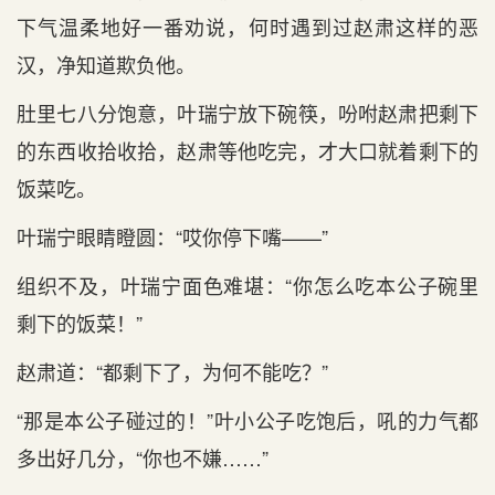
下气温柔地好一番劝说，何时遇到过赵肃这样的恶
汉，净知道欺负他。
肚里七八分饱意，叶瑞宁放下碗筷，吩咐赵肃把剩下
的东西收拾收拾，赵肃等他吃完，才大口就着剩下的
饭菜吃。
叶瑞宁眼睛瞪圆：“哎你停下嘴——”
组织不及，叶瑞宁面色难堪：“你怎么吃本公子碗里
剩下的饭菜！”
赵肃道：“都剩下了，为何不能吃？”
“那是本公子碰过的！”叶小公子吃饱后，吼的力气都
多出好几分，“你也不嫌……”