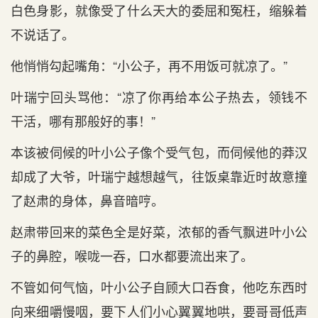
白色身影，就像受了什么天大的委屈和冤枉，缩躲着
不说话了。
他悄悄勾起嘴角：“小公子，再不用饭可就凉了。”
叶瑞宁回头骂他：“凉了你再给本公子热去，领钱不
干活，哪有那般好的事！”
本该被伺候的叶小公子像个受气包，而伺候他的莽汉
却成了大爷，叶瑞宁越想越气，往饭桌靠近时故意撞
了赵肃的身体，鼻音暗哼。
赵肃带回来的菜色全是好菜，浓郁的香气飘进叶小公
子的鼻腔，喉咙一吞，口水都要流出来了。
不管如何气恼，叶小公子自顾大口吞食，他吃东西时
向来细嚼慢咽，要下人们小心翼翼地哄，要哥哥低声