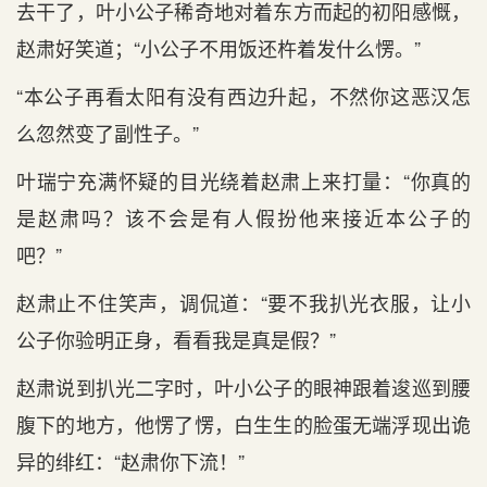
去干了，叶小公子稀奇地对着东方而起的初阳感慨，
赵肃好笑道；“小公子不用饭还杵着发什么愣。”
“本公子再看太阳有没有西边升起，不然你这恶汉怎
么忽然变了副性子。”
叶瑞宁充满怀疑的目光绕着赵肃上来打量：“你真的
是赵肃吗？该不会是有人假扮他来接近本公子的
吧？”
赵肃止不住笑声，调侃道：“要不我扒光衣服，让小
公子你验明正身，看看我是真是假？”
赵肃说到扒光二字时，叶小公子的眼神跟着逡巡到腰
腹下的地方，他愣了愣，白生生的脸蛋无端浮现出诡
异的绯红：“赵肃你下流！”