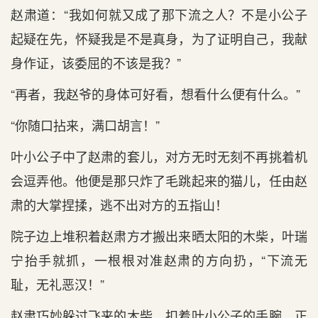
赵肃道：“我如何就又成了那下流之人？不是小公子
起疑在先，怀疑我是不是真身，为了证明自己，我献
身作证，该委屈的不该是我？”
“再者，我赵爷的身体可好看，想看什么便有什么。”
“你随口拈来，满口胡言！”
叶小公子中了赵肃的套儿，对方无时无刻不再挑着机
会逗弄他。他便是那只炸了毛跳起来的猫儿，任由赵
肃的大掌捏揉，逃不出对方的五指山！
院子边上堆积着赵肃方才搬出来晒太阳的木柴，叶瑞
宁抬手就抓，一根根对准赵肃的方向扔，“下流无
耻，无礼恶汉！”
赵肃巧妙躲过飞来的木柴，扣着叶小公子的手腕，正