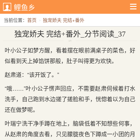
鲤鱼乡
当前位置：
首页
独宠娇夫 完结+番外
独宠娇夫 完结+番外_分节阅读_37
独宠娇夫 完结+番外_分节阅读_37
叶小公子如梦方醒，看着摆在眼前满桌子的菜色，好
似看到天上掉馅饼那般，肚子叫得更为欢快。
赵肃道：“该开饭了。”
“哦……”叶小公子愣声回应，不需要赵肃伺候着打水
洗手，自己跑到水边搓了搓脸和手，恍惚着以为自己
还在做梦呢。
叶瑞宁洗干净手蹲在地上，脑袋低着不知想些何事，
从赵肃的角度去看，只见朦胧夜色下蹲成一小团的月