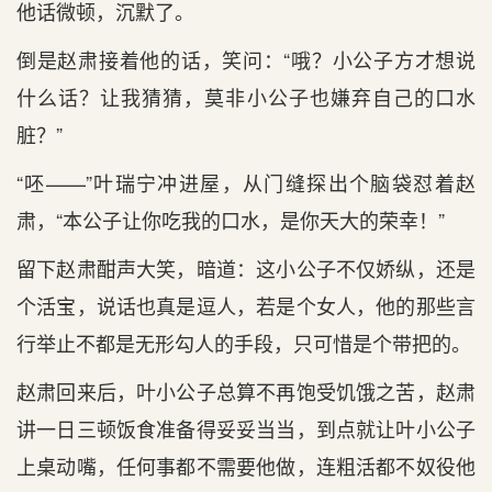
他话微顿，沉默了。
倒是赵肃接着他的话，笑问：“哦？小公子方才想说
什么话？让我猜猜，莫非小公子也嫌弃自己的口水
脏？”
“呸——”叶瑞宁冲进屋，从门缝探出个脑袋怼着赵
肃，“本公子让你吃我的口水，是你天大的荣幸！”
留下赵肃酣声大笑，暗道：这小公子不仅娇纵，还是
个活宝，说话也真是逗人，若是个女人，他的那些言
行举止不都是无形勾人的手段，只可惜是个带把的。
赵肃回来后，叶小公子总算不再饱受饥饿之苦，赵肃
讲一日三顿饭食准备得妥妥当当，到点就让叶小公子
上桌动嘴，任何事都不需要他做，连粗活都不奴役他