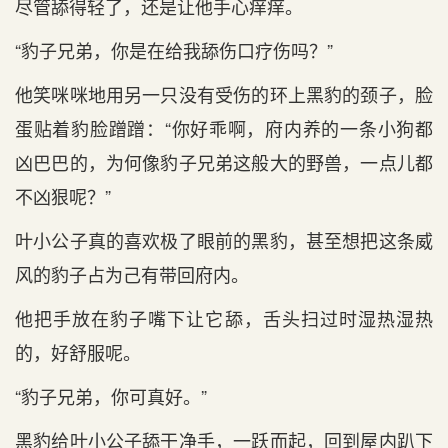
尽管舔得轻了，还是让他手心痒痒。
“豹子兄弟，你是在给我舔伤口疗伤吗？”
他笑咪咪地用另一只没有受伤的环上黑豹的颈子，脸
蛋贴着豹脸蹭蹭：“你好乖啊，府内养的一条小狗都
凶巴巴的，为何像豹子兄弟这般大的野兽，一点儿都
不凶狠呢？”
叶小公子真的喜欢极了眼前的黑豹，甚至想把这条威
风的豹子占为己有带回府内。
他把手放在豹子嘴下让它舔，舌头扫过时湿热湿热
的，好舒服呢。
“豹子兄弟，你可真好。”
黑豹给叶小公子舔干净手，一跃而起，回到屋内趴下