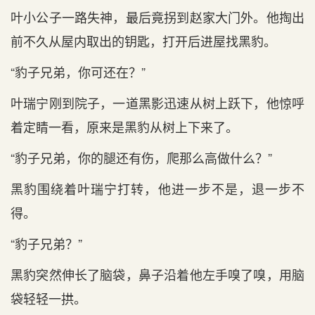
叶小公子一路失神，最后竟拐到赵家大门外。他掏出
前不久从屋内取出的钥匙，打开后进屋找黑豹。
“豹子兄弟，你可还在？”
叶瑞宁刚到院子，一道黑影迅速从树上跃下，他惊呼
着定睛一看，原来是黑豹从树上下来了。
“豹子兄弟，你的腿还有伤，爬那么高做什么？”
黑豹围绕着叶瑞宁打转，他进一步不是，退一步不
得。
“豹子兄弟？”
黑豹突然伸长了脑袋，鼻子沿着他左手嗅了嗅，用脑
袋轻轻一拱。