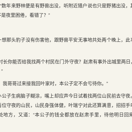
，“数年来野林便是有野兽出没，听附近猎户说也只是野猪出没
是夜里困倦，看错了？”
一想那头豹子没有伤害他，跟野兽平安无事地共处两个晚上，此
“村长你能否给我找两个村民在门外守夜？赵肃有事外出城里两日
”
，我哥哥过来接我回叶家时，本公子定不会亏待你。”
小公子生病脑子糊涂，嘴上却应声今日试着找两位山民前去守夜
两位守夜的山民，山民身强体健，叶瑞宁对此还算满意，招招手
处地方，又道：“本公子的钱全都放在赵肃手里，待他明日回