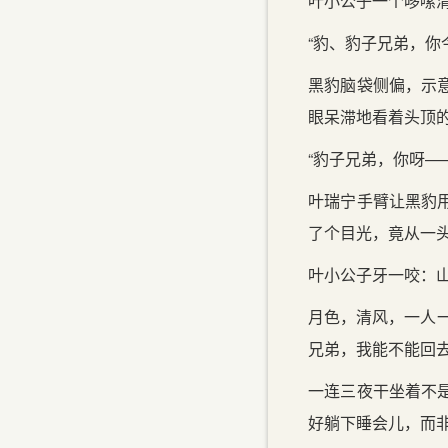
叶小公子一个哆嗦
“豹、豹子兄弟，你
黑豹脑袋侧偏，示
眼呆滞地看着头顶
“豹子兄弟，你呀——
叶瑞宁手臂让黑豹
了个目光，竟从一
叶小公子牙一咬：
月色，清风，一人
兄弟，我能不能回去
一连三夜干坐着不
好躺下睡会儿，而