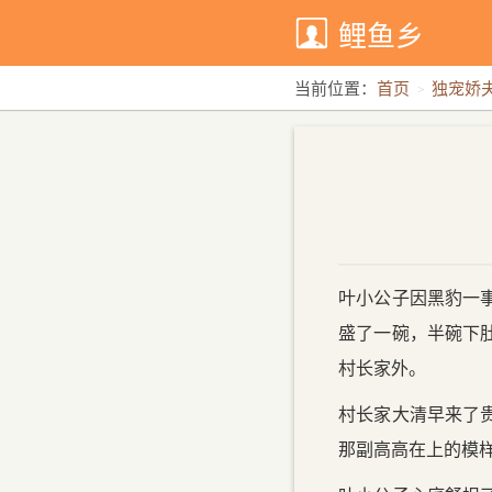
鲤鱼乡
当前位置：
首页
独宠娇夫
叶小公子因黑豹一
盛了一碗，半碗下
村长家外。
村长家大清早来了
那副高高在上的模样