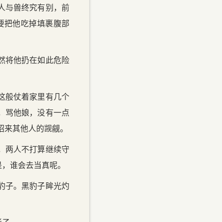
人与兽终究有别，前
要把他吃掉填裹腹部
然将他扔在如此危险
这般仗着家里有几个
，骂他娘，没有一点
招来其他人的觊觎。
，两人不打算继续守
是，谁会去当真呢。
豹子。黑豹子眸光灼