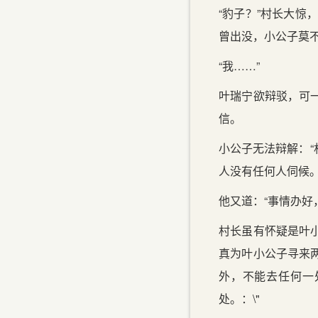
“豹子？”村长大惊
曾出没，小公子莫不
“我……”
叶瑞宁欲辩驳，可
信。
小公子无法辩解：
人没有任何人伺候。
他又道：“事情办好
村长虽有怀疑是叶
真为叶小公子寻来
外，不能去任何一
处。：\"