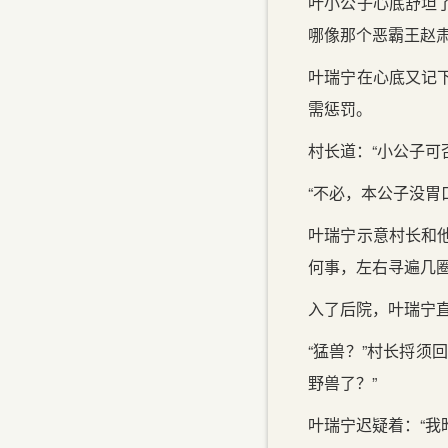
叶小公子心底舒坦
哪像那个恶霸王赵
叶瑞宁在心底又记
需惩罚。
村长道：“小公子可
“不必，本公子没胃
叶瑞宁示意村长和
何事，左右寻遍几
入了后院，叶瑞宁直
“猛兽？”村长捋须
野兽了？”
叶瑞宁迟疑着：“我