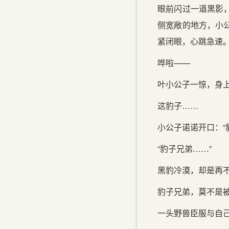
眼前闪过一道黑影
侧宽敞的地方，小
紧闭眼，心跳急速
哗啦——
叶小公子一惊，身
这豹子……
小公子诺诺开口：“
“豹子兄弟……”
黑豹冷漠，却是再
豹子兄弟，莫不是
一头野兽臣服与自