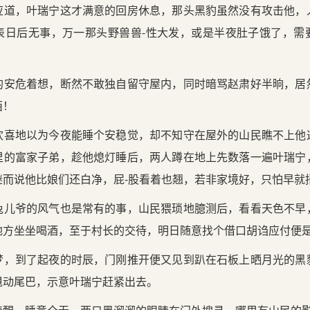
应道，叶瑞宁这才满意的回房休息，那头黑豹虽然没有攻击他，
表日后无事，万一那头野兽兽-性大发，或是半夜肚子饿了，需
的安危着想，断然不敢独自留守屋内，同时暗骂赵肃好半晌，居
西！
欢喜地以为今夜能睡个安稳觉，却不知守在屋外的山民瞧不上他
里的富家子弟，趁他熄灯睡后，两人蹲在地上先数落一遍叶瑞宁
继而说他比娘们还白净，屁-股看着也翘，若非家境好，只怕早就
兔儿爷的风气也是常有的事，山民猥琐地臆测后，看看天色不早
地方坐坐喝酒，至于村长的交待，明日随意找个借口胡诌应付便
梦，到了起夜的时辰，门刚推开便又见到趴在石板上晒月光的黑
甩动尾巴，示意叶瑞宁赶紧出去。