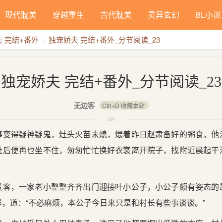
现代耽美
穿越重生
古代耽美
灵异玄幻
BL小说
 完结+番外
独宠娇夫 完结+番外_分节阅读_23
背景：
独宠娇夫 完结+番外_分节阅读_23
无边客
Ctrl+D 收藏本站
事变得疑神疑鬼，灶头火苗未熄，煨着昨日赵肃备好的粥食，他
肚后便再也坐不住，匆匆忙忙换好衣裳离开院子，找附近晨起干
贵客，一家老小整整齐齐出门迎接叶小公子，小公子颇有姿态的
，道：“不必麻烦，本公子今日来只是和村长有些事谈谈。”