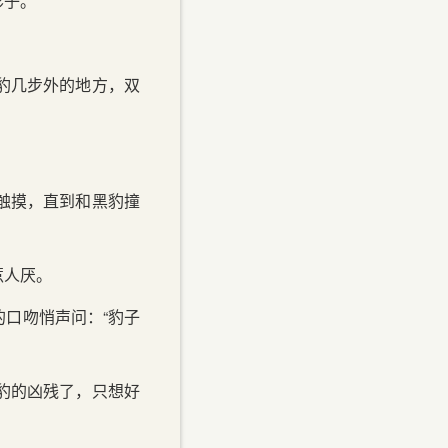
影子。
豹几步外的地方，双
触摸，直到和黑豹撞
惹人厌。
口吻悄声问：“豹子
豹的凶残了，只想好