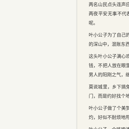
两名山民点头连声
两夜平安无事不代
呢。
叶小公子为了自己
的深山中，混账东
这头叶小公子满心
钱，不把人放在眼
男人的阳刚之气，
莫说城里，乡下搞
门，而是约好找个
叶小公子做了个美
灼，好似不耐烦地