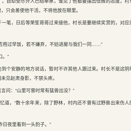
了，自幼受尽外人巴结奉承，谁见了他都要摆出低微的态度，村
肃，只会差使他干活，不将他放在眼里。
下一笔，日后等荣笙哥哥过来接他，村长是要继续奖赏的，对应
否用过早饭，若不嫌弃，不妨进屋与我们一同……”
口。”
他到个安静的地方说话，暂时不许其他人跟过来。村长不是这阴
圈未见赵肃身影，不禁头疼。
言问：“山里可曾时常有猛兽出没？”
回忆道，“数十余年来，除了野林，村内还不曾有过野兽出来伤
昨日夜里看到一头豹子。”