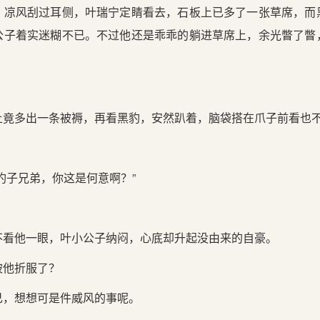
，凉风刮过耳侧，叶瑞宁定睛看去，石板上已多了一张草席，而
公子着实迷糊不已。不过他还是乖乖的躺进草席上，余光瞥了瞥
。
上竟多出一条被褥，再看黑豹，安然趴着，脑袋搭在爪子前看也
豹子兄弟，你这是何意啊？”
不看他一眼，叶小公子纳闷，心底却升起没由来的自豪。
被他折服了？
己，想想可是件威风的事呢。