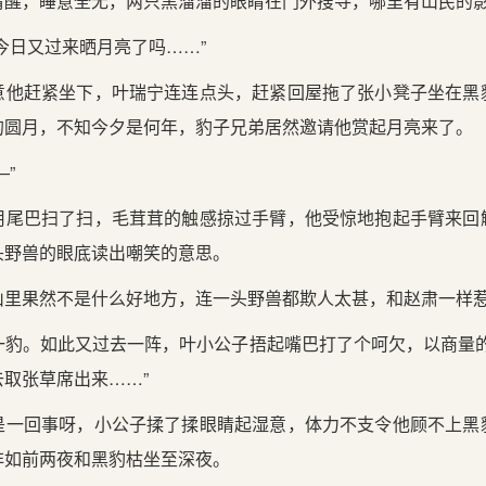
清醒，睡意全无，两只黑溜溜的眼睛在门外搜寻，哪里有山民的
今日又过来晒月亮了吗……”
意他赶紧坐下，叶瑞宁连连点头，赶紧回屋拖了张小凳子坐在黑
的圆月，不知今夕是何年，豹子兄弟居然邀请他赏起月亮来了。
”
用尾巴扫了扫，毛茸茸的触感掠过手臂，他受惊地抱起手臂来回
头野兽的眼底读出嘲笑的意思。
山里果然不是什么好地方，连一头野兽都欺人太甚，和赵肃一样
一豹。如此又过去一阵，叶小公子捂起嘴巴打了个呵欠，以商量的
取张草席出来……”
是一回事呀，小公子揉了揉眼睛起湿意，体力不支令他顾不上黑
非如前两夜和黑豹枯坐至深夜。