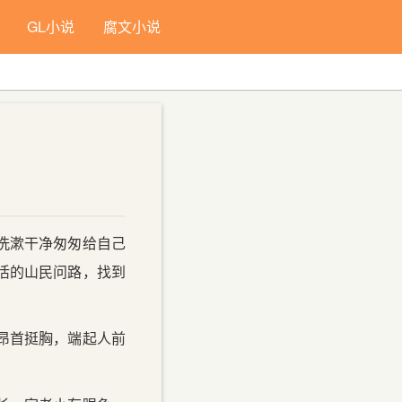
GL小说
腐文小说
字号：
小
中
大
默认
洗漱干净匆匆给自己
活的山民问路，找到
昂首挺胸，端起人前