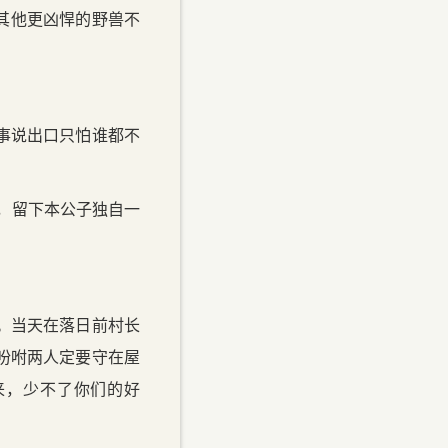
，其他更凶悍的野兽不
事说出口只怕谁都不
，留下本公子独自一
。当天在落日前村长
吩咐两人定要守在屋
来，少不了你们的好