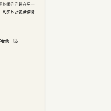
黑豹懒洋洋蜷在另一
，和黑豹对视后便紧
不看他一眼。